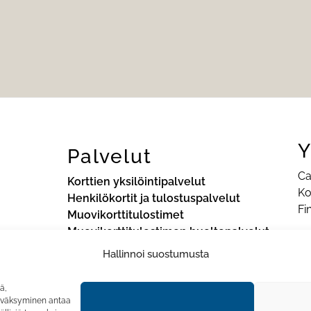
Y
Palvelut
Ca
Korttien yksilöintipalvelut
Ko
Henkilökortit ja tulostuspalvelut
Fi
Muovikorttitulostimet
Muovikorttitulostimen huoltopalvelut
Pu
Sä
Hallinnoi suostumusta
ä,
hyväksyminen antaa