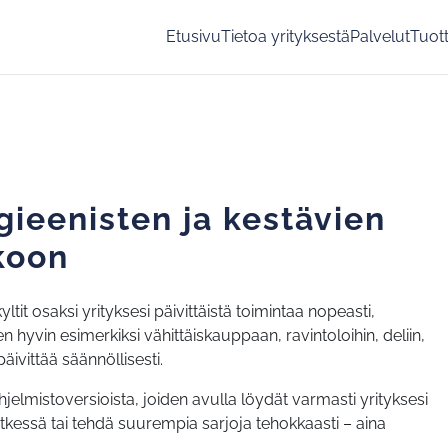
Etusivu
Tietoa yrityksestä
Palvelut
Tuot
gieenisten ja kestävien
ekoon
okyltit osaksi yrityksesi päivittäistä toimintaa nopeasti,
n hyvin esimerkiksi vähittäiskauppaan, ravintoloihin, deliin,
äivittää säännöllisesti.
hjelmistoversioista, joiden avulla löydät varmasti yrityksesi
etkessä tai tehdä suurempia sarjoja tehokkaasti – aina