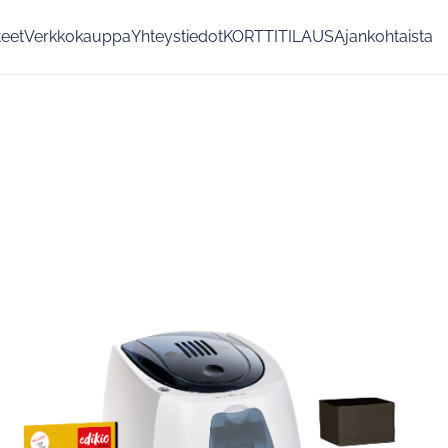
teet
Verkkokauppa
Yhteystiedot
KORTTITILAUS
Ajankohtaista