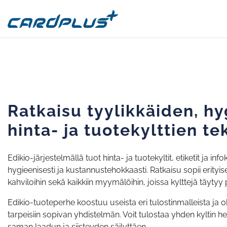
Ratkaisu tyylikkäiden, hy
hinta- ja tuotekylttien t
Edikio-järjestelmällä tuot hinta- ja tuotekyltit, etiketit ja inf
hygieenisesti ja kustannustehokkaasti. Ratkaisu sopii erityise
kahviloihin sekä kaikkiin myymälöihin, joissa kylttejä täytyy p
Edikio-tuoteperhe koostuu useista eri tulostinmalleista ja o
tarpeisiin sopivan yhdistelmän. Voit tulostaa yhden kyltin h
saman laadun ja siisteyden säilyttäen.