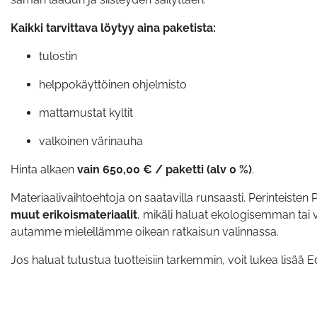
Kaikki tarvittava löytyy aina paketista:
tulostin
helppokäyttöinen ohjelmisto
mattamustat kyltit
valkoinen värinauha
Hinta alkaen
vain 650,00 € / paketti (alv 0 %)
.
Materiaalivaihtoehtoja on saatavilla runsaasti. Perinteisten P
muut erikoismateriaalit
, mikäli haluat ekologisemman tai v
autamme mielellämme oikean ratkaisun valinnassa.
Jos haluat tutustua tuotteisiin tarkemmin, voit lukea lisää E