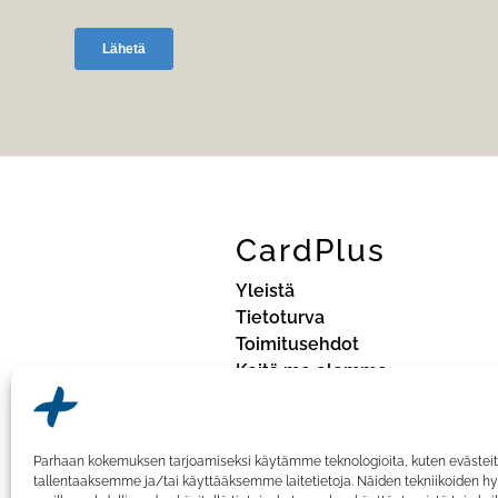
CardPlus
Yleistä
Tietoturva
Toimitusehdot
Keitä me olemme
Tietosuojaseloste
Parhaan kokemuksen tarjoamiseksi käytämme teknologioita, kuten evästeit
tallentaaksemme ja/tai käyttääksemme laitetietoja. Näiden tekniikoiden 