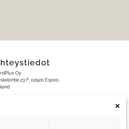
hteystiedot
rdPlus Oy
skelontie 23 F, 02920 Espoo,
nland
helinnumero:
020 741 7430
hköposti:
myynti@cardplus.fi