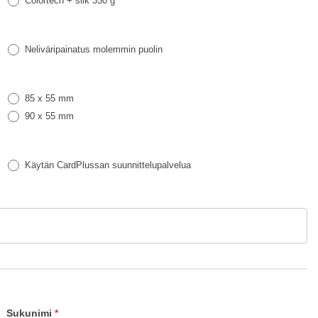
Colortech + silk 350 g
Neliväripainatus molemmin puolin
85 x 55 mm
90 x 55 mm
Käytän CardPlussan suunnittelupalvelua
Sukunimi
*