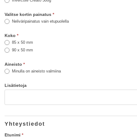
Invercote Creato 300g
Valitse kortin painatus
*
Neliväripainatus vain etupuolella
Koko
*
85 x 50 mm
90 x 50 mm
Aineisto
*
Minulla on aineisto valmiina
Lisätietoja
Yhteystiedot
Etunimi
*