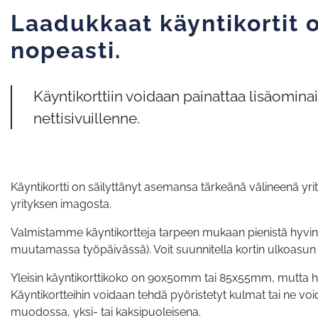
Laadukkaat käyntikortit 
nopeasti.
Käyntikorttiin voidaan painattaa lisäomina
nettisivuillenne.
Käyntikortti on säilyttänyt asemansa tärkeänä välineenä yr
yrityksen imagosta.
Valmistamme käyntikortteja tarpeen mukaan pienistä hyvin suur
muutamassa työpäivässä). Voit suunnitella kortin ulkoasun
Yleisin käyntikorttikoko on 90x50mm tai 85x55mm, mutta h
Käyntikortteihin voidaan tehdä pyöristetyt kulmat tai ne v
muodossa, yksi- tai kaksipuoleisena.