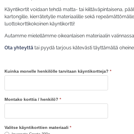
Käyntikortit voidaan tehdä matta- tai kiiltäväpintaisena, pääl
kartongille, kierrätetylle materiaalille sekä repeämättöm
luottokorttikokoinen käyntikortti!
Autamme mielellämme oikeanlaisen materiaalin valinnassa
Ota yhteyttä
tai pyydä tarjous kätevästi täyttämällä ohein
Kuinka monelle henkilölle tarvitaan käyntikortteja?
*
Käyntikorttien
tarjouspyyntö
Montako korttia / henkilö?
*
Valitse käyntikorttien materiaali
*