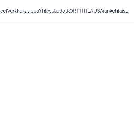
teet
Verkkokauppa
Yhteystiedot
KORTTITILAUS
Ajankohtaista