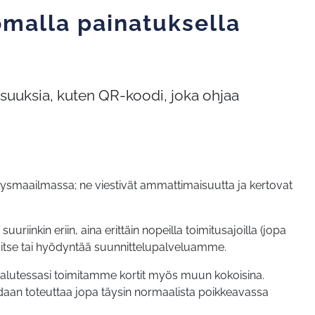
omalla painatuksella
isuuksia, kuten QR-koodi, joka ohjaa
itysmaailmassa; ne viestivät ammattimaisuutta ja kertovat
iinkin eriin, aina erittäin nopeilla toimitusajoilla (jopa
 itse tai hyödyntää suunnittelupalveluamme.
alutessasi toimitamme kortit myös muun kokoisina.
oidaan toteuttaa jopa täysin normaalista poikkeavassa