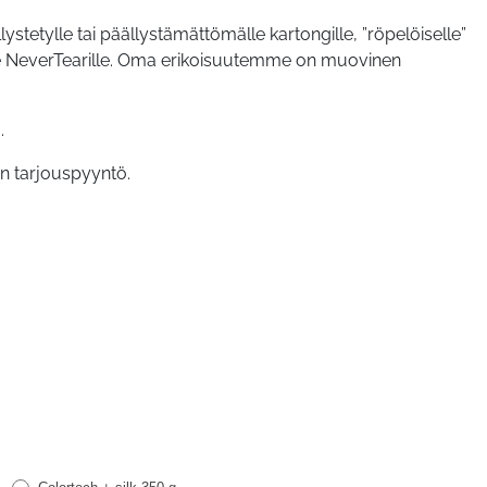
lystetylle tai päällystämättömälle kartongille, ”röpelöiselle”
älle NeverTearille. Oma erikoisuutemme on muovinen
.
en tarjouspyyntö.