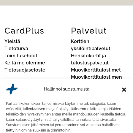
CardPlus
Palvelut
Yleistä
Korttien
Tietoturva
yksilöintipalvelut
Toimitusehdot
Henkilökortit ja
Keitä me olemme
tulostuspalvelut
Tietosuojaseloste
Muovikorttitulostimet
Muovikorttitulostimen
huoltopalvelut
Hallinnoi suostumusta
Yhteystiedot
Parhaan kokemuksen tarjoamiseksi käytämme teknologioita, kuten
CardPlus Oy
evästeitä, tallentaaksemme ja/tai käyttääksemme laitetietoja. Näiden
tekniikoiden hyväksyminen antaa meille mahdollisuuden käsitellä tietoja,
Koskelontie 23 F, 02920 Espoo, Finland
kuten selauskäyttäytymistä tai yksilöllisiä tunnuksia tällä sivustolla.
Suostumuksen jättäminen tai peruuttaminen voi vaikuttaa haitallisesti
Puhelinnumero:
020 741 7430
tiettyihin ominaisuuksiin ja toimintoihin.