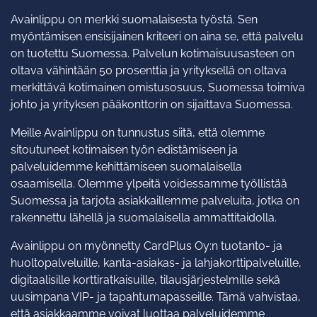
Avainlippu on merkki suomalaisesta työstä. Sen
myöntämisen ensisijainen kriteeri on aina se, että palvelu
on tuotettu Suomessa. Palvelun kotimaisuusasteen on
oltava vähintään 50 prosenttia ja yrityksellä on oltava
merkittävä kotimainen omistusosuus, Suomessa toimiva
johto ja yrityksen pääkonttorin on sijaittava Suomessa.
Meille Avainlippu on tunnustus siitä, että olemme
sitoutuneet kotimaisen työn edistämiseen ja
palveluidemme kehittämiseen suomalaisella
osaamisella. Olemme ylpeitä voidessamme työllistää
Suomessa ja tarjota asiakkaillemme palveluita, jotka on
rakennettu lähellä ja suomalaisella ammattitaidolla.
Avainlippu on myönnetty CardPlus Oy:n tuotanto- ja
huoltopalveluille, kanta-asiakas- ja lahjakorttipalveluille,
digitaalisille korttiratkaisuille, tilausjärjestelmille sekä
uusimpana VIP- ja tapahtumapasseille. Tämä vahvistaa,
että asiakkaamme voivat luottaa palveluidemme