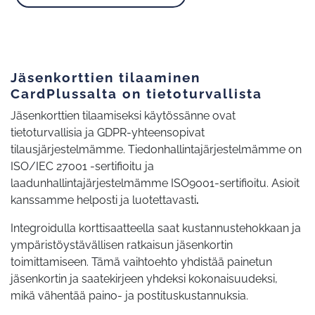
Jäsenkorttien tilaaminen
CardPlussalta on tietoturvallista
Jäsenkorttien tilaamiseksi käytössänne ovat
tietoturvallisia ja GDPR-yhteensopivat
tilausjärjestelmämme. Tiedonhallintajärjestelmämme on
ISO/IEC 27001 -sertifioitu ja
laadunhallintajärjestelmämme ISO9001-sertifioitu. Asioit
kanssamme helposti ja luotettavasti
.
Integroidulla korttisaatteella saat kustannustehokkaan ja
ympäristöystävällisen ratkaisun jäsenkortin
toimittamiseen.
Tämä vaihtoehto yhdistää painetun
jäsenkortin ja saatekirjeen yhdeksi kokonaisuudeksi,
mikä vähentää paino- ja postituskustannuksia.