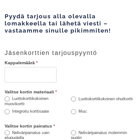
Pyydä tarjous alla olevalla
lomakkeella tai lähetä viesti –
vastaamme sinulle pikimmiten!
Jäsenkorttien
Jäsenkorttien tarjouspyyntö
tarjouspyyntö
Kappalemäärä
*
Valitse kortin materiaali
*
Luottokorttikokoinen
Luottokorttikokoinen ohutkortti
muovikortti
Muu:
Integroitu korttisaate
Muu:
Valitse kortin painatus
*
Neliväripainatus vain
Neliväripainatus molemmin
etupuolella
puolin