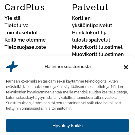
CardPlus
Palvelut
Yleistä
Korttien
Tietoturva
yksilöintipalvelut
Toimitusehdot
Henkilökortit ja
Keitä me olemme
tulostuspalvelut
Tietosuojaseloste
Muovikorttitulostimet
Muovikorttitulostimen
huoltopalvelut
Hallinnoi suostumusta
Yhteystiedot
Parhaan kokemuksen tarjoamiseksi käytämme teknologioita, kuten
CardPlus Oy
evästeitä, tallentaaksemme ja/tai käyttääksemme laitetietoja. Näiden
tekniikoiden hyväksyminen antaa meille mahdollisuuden käsitellä tietoja,
Koskelontie 23 F, 02920 Espoo, Finland
kuten selauskäyttäytymistä tai yksilöllisiä tunnuksia tällä sivustolla.
Suostumuksen jättäminen tai peruuttaminen voi vaikuttaa haitallisesti
Puhelinnumero:
020 741 7430
tiettyihin ominaisuuksiin ja toimintoihin.
Sähköposti:
myynti@cardplus.fi
Hyväksy kaikki