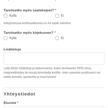
Tarvitsetko myös saatekirjeet?
*
Kyllä
Ei
Integroidussa korttisaatteessa on A4 saate valmiina
Tarvitsetko myös kirjekuoren?
*
Kyllä
Ei
Lisätietoja
Laita tähän lisätietoja ja tarkennuksia, kuten tarvitaanko RFID-sirua,
magneettiraitaa tai muuta tunnistetta kortille, onko useampi postituserä vai
kaikki kerralla, ajankohta ja muut toiveet
Yhteystiedot
Etunimi
*