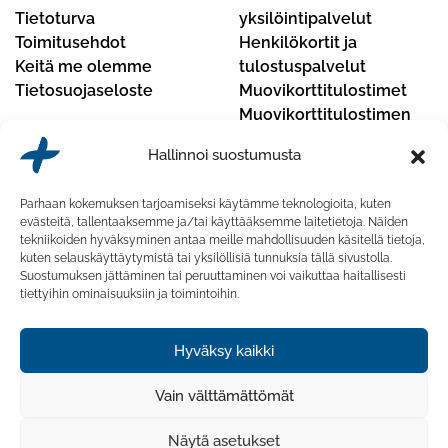
Tietoturva
yksilöintipalvelut
Toimitusehdot
Henkilökortit ja
Keitä me olemme
tulostuspalvelut
Tietosuojaseloste
Muovikorttitulostimet
Muovikorttitulostimen
huoltopalvelut
Hallinnoi suostumusta
Yhteystiedot
Parhaan kokemuksen tarjoamiseksi käytämme teknologioita, kuten
CardPlus Oy
evästeitä, tallentaaksemme ja/tai käyttääksemme laitetietoja. Näiden
tekniikoiden hyväksyminen antaa meille mahdollisuuden käsitellä tietoja,
Koskelontie 23 F, 02920 Espoo, Finland
kuten selauskäyttäytymistä tai yksilöllisiä tunnuksia tällä sivustolla.
Suostumuksen jättäminen tai peruuttaminen voi vaikuttaa haitallisesti
Puhelinnumero:
020 741 7430
tiettyihin ominaisuuksiin ja toimintoihin.
Sähköposti:
myynti@cardplus.fi
Hyväksy kaikki
Vain välttämättömät
Näytä asetukset