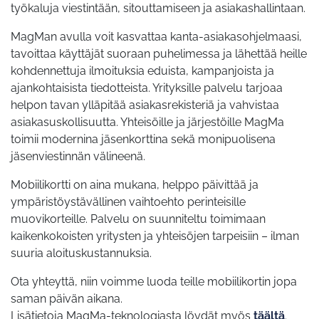
työkaluja viestintään, sitouttamiseen ja asiakashallintaan.
MagMan avulla voit kasvattaa kanta-asiakasohjelmaasi,
tavoittaa käyttäjät suoraan puhelimessa ja lähettää heille
kohdennettuja ilmoituksia eduista, kampanjoista ja
ajankohtaisista tiedotteista. Yrityksille palvelu tarjoaa
helpon tavan ylläpitää asiakasrekisteriä ja vahvistaa
asiakasuskollisuutta. Yhteisöille ja järjestöille MagMa
toimii modernina jäsenkorttina sekä monipuolisena
jäsenviestinnän välineenä.
Mobiilikortti on aina mukana, helppo päivittää ja
ympäristöystävällinen vaihtoehto perinteisille
muovikorteille. Palvelu on suunniteltu toimimaan
kaikenkokoisten yritysten ja yhteisöjen tarpeisiin – ilman
suuria aloituskustannuksia.
Ota yhteyttä, niin voimme luoda teille mobiilikortin jopa
saman päivän aikana.
Lisätietoja MagMa-teknologiasta löydät myös
täältä
.