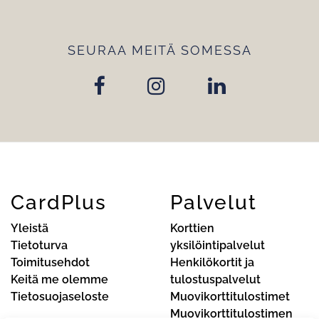
SEURAA MEITÄ SOMESSA
CardPlus
Palvelut
Yleistä
Korttien
Tietoturva
yksilöintipalvelut
Toimitusehdot
Henkilökortit ja
Keitä me olemme
tulostuspalvelut
Tietosuojaseloste
Muovikorttitulostimet
Muovikorttitulostimen