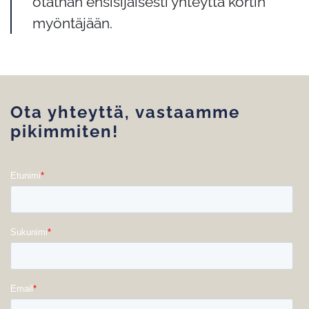
otathan ensisijaisesti yhteyttä kortin
myöntäjään.
Ota yhteyttä, vastaamme
pikimmiten!