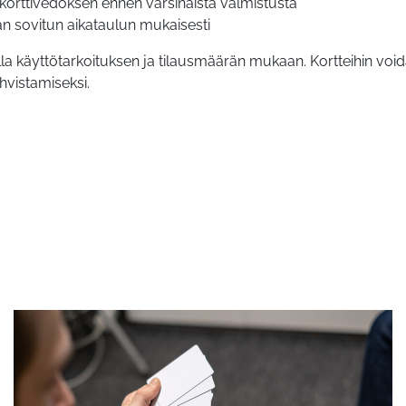
 korttivedoksen ennen varsinaista valmistusta
aan sovitun aikataulun mukaisesti
illa käyttötarkoituksen ja tilausmäärän mukaan. Kortteihin vo
ahvistamiseksi.