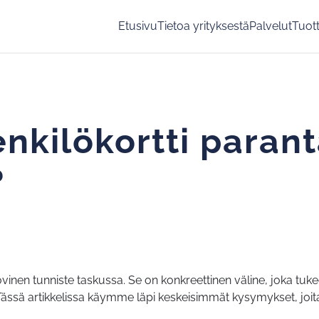
Etusivu
Tietoa yrityksestä
Palvelut
Tuot
enkilökortti paran
?
nen tunniste taskussa. Se on konkreettinen väline, joka tukee 
. Tässä artikkelissa käymme läpi keskeisimmät kysymykset, joit