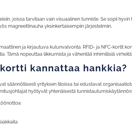
isiin, joissa tarvitaan vain visuaalinen tunniste. Se sopii hyvin 
yös magneettinauha yksinkertaisempiin järjestelmiin.
tomaattinen ja kirjautuva kulunvalvonta. RFID- ja NFC-kortit ko
tia. Tämä nopeuttaa liikkumista ja vähentää inhimillisiä virhei
kortti kannattaa hankkia?
ivat säännöllisesti yrityksen tiloissa tai edustavat organisaatio
 toimitusjohtajat hyötyvät yhtenäisestä tunnistautumiskäytännös
ttöönottoa:
asiakkaita