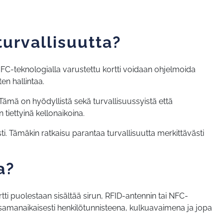
turvallisuutta?
 NFC-teknologialla varustettu kortti voidaan ohjelmoida
ten hallintaa.
. Tämä on hyödyllistä sekä turvallisuussyistä että
 tiettyinä kellonaikoina.
ti. Tämäkin ratkaisu parantaa turvallisuutta merkittävästi
a?
rtti puolestaan sisältää sirun, RFID-antennin tai NFC-
a samanaikaisesti henkilötunnisteena, kulkuavaimena ja jopa