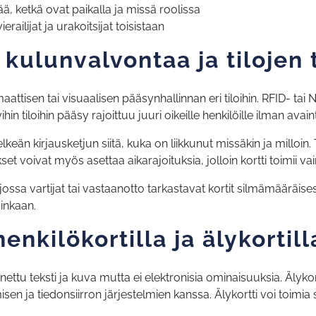
ä, ketkä ovat paikalla ja missä roolissa
erailijat ja urakoitsijat toisistaan
 kulunvalvontaa ja tilojen 
ttisen tai visuaalisen pääsynhallinnan eri tiloihin. RFID- tai
hin tiloihin pääsy rajoittuu juuri oikeille henkilöille ilman avain
keän kirjausketjun siitä, kuka on liikkunut missäkin ja milloin
t voivat myös asettaa aikarajoituksia, jolloin kortti toimii vain
ssa vartijat tai vastaanotto tarkastavat kortit silmämääräises
ainkaan.
enkilökortilla ja älykortill
inettu teksti ja kuva mutta ei elektronisia ominaisuuksia. Älyko
en ja tiedonsiirron järjestelmien kanssa. Älykortti voi toimi