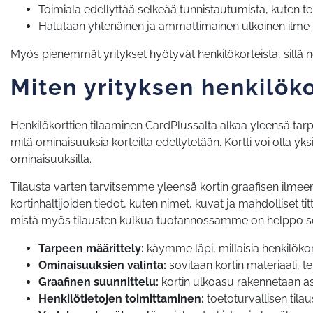
Toimiala edellyttää selkeää tunnistautumista, kuten t
Halutaan yhtenäinen ja ammattimainen ulkoinen ilme
Myös pienemmät yritykset hyötyvät henkilökorteista, sillä 
Miten yrityksen henkilöko
Henkilökorttien tilaaminen CardPlussalta alkaa yleensä tarpe
mitä ominaisuuksia korteilta edellytetään. Kortti voi olla yks
ominaisuuksilla.
Tilausta varten tarvitsemme yleensä kortin graafisen ilmeen, 
kortinhaltijoiden tiedot, kuten nimet, kuvat ja mahdolliset ti
mistä myös tilausten kulkua tuotannossamme on helppo s
Tarpeen määrittely:
käymme läpi, millaisia henkilökor
Ominaisuuksien valinta:
sovitaan kortin materiaali, t
Graafinen suunnittelu:
kortin ulkoasu rakennetaan a
Henkilötietojen toimittaminen:
toetoturvallisen tila