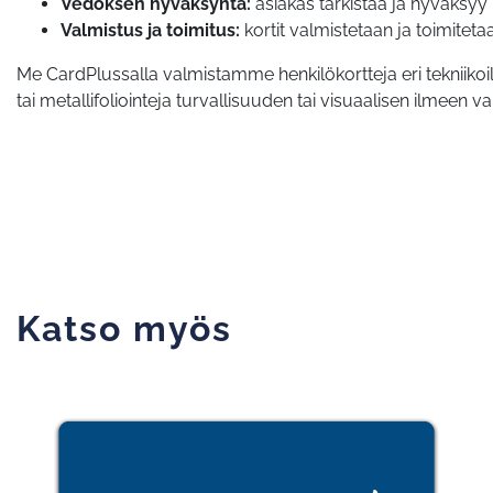
Vedoksen hyväksyntä:
asiakas tarkistaa ja hyväksyy
Valmistus ja toimitus:
kortit valmistetaan ja toimitet
Me CardPlussalla valmistamme henkilökortteja eri tekniiko
tai metallifoliointeja turvallisuuden tai visuaalisen ilmeen v
Katso myös