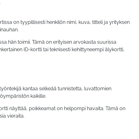
?
sa on tyypillisesti henkilön nimi, kuva, titteli ja yrityksen
tinauhan.
ssa hän toimii. Tämä on erityisen arvokasta suurissa
kertainen ID-kortti tai teknisesti kehittyneempi älykortti,
työntekijä kantaa selkeää tunnistetta, luvattomien
öympäristön kaikille.
ökortti näyttää, poikkeamat on helpompi havaita. Tämä on
ia vieraita.