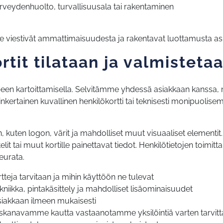
erveydenhuolto, turvallisuusala tai rakentaminen
ne viestivät ammattimaisuudesta ja rakentavat luottamusta asi
rtit tilataan ja valmisteta
en kartoittamisella. Selvitämme yhdessä asiakkaan kanssa, milla
inkertainen kuvallinen henkilökortti tai teknisesti monipuolisem
kuten logon, värit ja mahdolliset muut visuaaliset elementit. Y
ttelit tai muut kortille painettavat tiedot. Henkilötietojen toim
eurata.
tteja tarvitaan ja mihin käyttöön ne tulevat
ekniikka, pintakäsittely ja mahdolliset lisäominaisuudet
siakkaan ilmeen mukaisesti
uskanavamme kautta vastaanotamme yksilöintiä varten tarvittavat