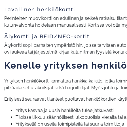
Tavallinen henkilökortti
Perinteinen muovikortti on edullinen ja selkeä ratkaisu tilante
kulunvalvonta hoidetaan manuaalisesti. Kortissa voi olla m
Älykortti ja RFID/NFC-kortit
Älykortti sopii parhaiten ympäristöihin, joissa tarvitaan au
ovi aukeaa tai järjestelmä kirjaa kulun ilman fyysistä kontak
Kenelle yrityksen henkilö
Yrityksen henkilökortti kannattaa hankkia kaikille, jotka toim
pitkäaikaiset urakoitsijat sekä harjoittelijat. Myös johto ja
Erityisesti seuraavat tilanteet puoltavat henkilökorttien käy
Yritys kasvaa ja uusia henkilöitä tulee jatkuvasti
Tiloissa liikkuu säännöllisesti ulkopuolisia vieraita tai 
Yrityksellä on useita toimipisteitä tai suuria toimitiloja