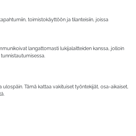
tapahtumiin, toimistokäyttöön ja tilanteisiin, joissa
mmunikoivat langattomasti lukijalaitteiden kanssa, jolloin
tä tunnistautumisessa.
ta ulospäin. Tämä kattaa vakituiset työntekijät, osa-aikaiset,
tä.