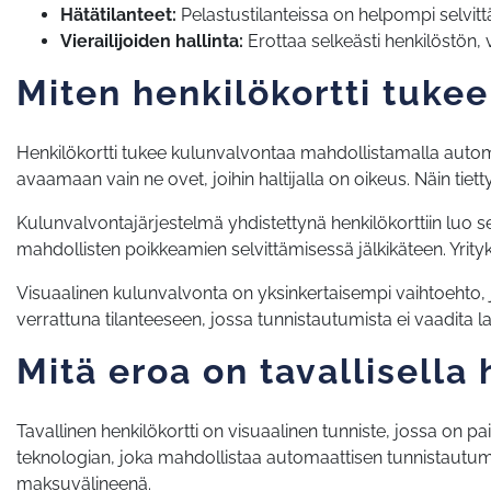
Hätätilanteet:
Pelastustilanteissa on helpompi selvittä
Vierailijoiden hallinta:
Erottaa selkeästi henkilöstön, vi
Miten henkilökortti tukee
Henkilökortti tukee kulunvalvontaa mahdollistamalla automaa
avaamaan vain ne ovet, joihin haltijalla on oikeus. Näin tiettyi
Kulunvalvontajärjestelmä yhdistettynä henkilökorttiin luo sel
mahdollisten poikkeamien selvittämisessä jälkikäteen. Yritykse
Visuaalinen kulunvalvonta on yksinkertaisempi vaihtoehto, jo
verrattuna tilanteeseen, jossa tunnistautumista ei vaadita l
Mitä eroa on tavallisella h
Tavallinen henkilökortti on visuaalinen tunniste, jossa on pa
teknologian, joka mahdollistaa automaattisen tunnistautumis
maksuvälineenä.