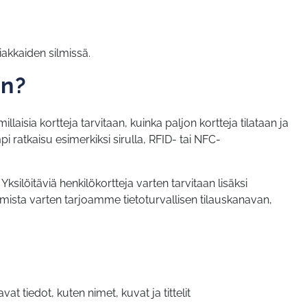
akkaiden silmissä.
an?
isia kortteja tarvitaan, kuinka paljon kortteja tilataan ja
pi ratkaisu esimerkiksi sirulla, RFID- tai NFC-
ksilöitäviä henkilökortteja varten tarvitaan lisäksi
ittamista varten tarjoamme tietoturvallisen tilauskanavan,
 tiedot, kuten nimet, kuvat ja tittelit