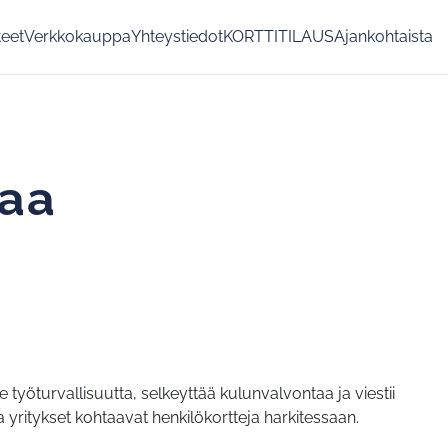
teet
Verkkokauppa
Yhteystiedot
KORTTITILAUS
Ajankohtaista
taa
työturvallisuutta, selkeyttää kulunvalvontaa ja viestii
a yritykset kohtaavat henkilökortteja harkitessaan.