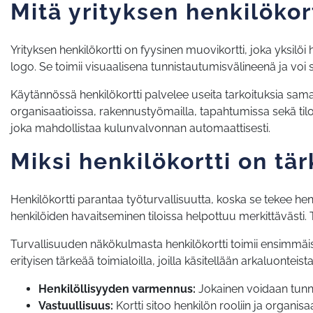
Mitä yrityksen henkilökor
Yrityksen henkilökortti on fyysinen muovikortti, joka yksilöi 
logo. Se toimii visuaalisena tunnistautumisvälineenä ja voi
Käytännössä henkilökortti palvelee useita tarkoituksia sama
organisaatioissa, rakennustyömailla, tapahtumissa sekä tiloissa
joka mahdollistaa kulunvalvonnan automaattisesti.
Miksi henkilökortti on tä
Henkilökortti parantaa työturvallisuutta, koska se tekee he
henkilöiden havaitseminen tiloissa helpottuu merkittävästi
Turvallisuuden näkökulmasta henkilökortti toimii ensimmäis
erityisen tärkeää toimialoilla, joilla käsitellään arkaluonteist
Henkilöllisyyden varmennus:
Jokainen voidaan tunnis
Vastuullisuus:
Kortti sitoo henkilön rooliin ja organis