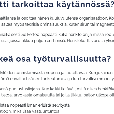
tti tarkoittaa käytännössä
haltijansa ja osoittaa hänen kuuluvuutensa organisaatioon. Kortis
 sisältää myös teknisiä ominaisuuksia, kuten sirun tai magneet
naikaisesti. Se kertoo nopeasti, kuka henkilö on ja missä rooli
, joissa liikkuu paljon eri ihmisiä. Henkilökortti voi olla yksin
rkeä osa työturvallisuutta?
nkilöiden tunnistamisesta nopeaa ja luotettavaa. Kun jokainen 
. Tämä ennaltaehkäisee tunkeutumisia ja luo turvallisemman ty
enä puolustuslinjana. Kun kaikki tietävät, miltä oikea henkil
a tietoa, arvokasta omaisuutta tai joilla liikkuu paljon ulkopuolis
taa nopeasti ilman erillistä selvitystä
aatioon, mikä lisää vastuuntuntoa