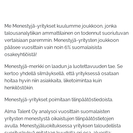
Me Menestyjä-yritykset kuulumme joukkoon, jonka
talousanalytiikan ammattilainen on todennut suoriutuvan
vertaisiaan paremmin. Menestyjä-yritysten joukkoon
pääsee vuosittain vain noin 6% suomalaisista
osakeyhtiöistä!
Menestyjä-merkki on laadun ja luotettavuuden tae. Se
kertoo yhdellä silmäyksellä, että yrityksessä osataan
hoitaa hyvin niin asiakkaita, liiketoimintaa kuin
henkilöstökin.
Menestyjä-yritykset poimitaan tilinpäätöstiedoista.
Alma Talent Oy analysoi vuosittain suomalaisten
yritysten menestystä oikaistujen tilinpäätöstietojen
avulla. Menestyjäluokituksessa yrityksen taloudellista
suorituskykyä mitataan kuudella eri osa-alueella: