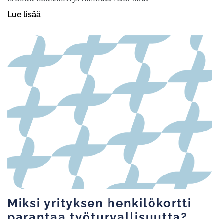
Lue lisää
Miksi yrityksen henkilökortti
parantaa työturvallisuutta?