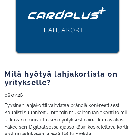
Mitä hyötyä lahjakortista on
yritykselle?
08.07.26
Fyysinen lahjakortti vahvistaa brändiä konkreettisesti.
Kauniisti suunniteltu, brändin mukainen lahjakortti toimii
jatkuvana muistutuksena yrityksestä aina, kun asiakas
näkee sen. Digitaalisessa ajassa käsin kosketeltava kortti
erottuu edukseen ja herättää huomiota.