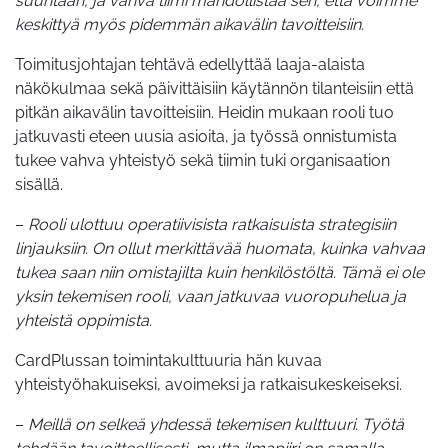
suuntaan, ja vahva tiimi mahdollistaa sen, että voimme
keskittyä myös pidemmän aikavälin tavoitteisiin.
Toimitusjohtajan tehtävä edellyttää laaja-alaista
näkökulmaa sekä päivittäisiin käytännön tilanteisiin että
pitkän aikavälin tavoitteisiin.
Heidin mukaan rooli tuo
jatkuvasti eteen uusia asioita, ja työssä onnistumista
tukee vahva yhteistyö sekä tiimin tuki organisaation
sisällä.
–
Rooli ulottuu operatiivisista ratkaisuista strategisiin
linjauksiin. On ollut merkittävää huomata, kuinka vahvaa
tukea saan niin omistajilta kuin henkilöstöltä.
Tämä ei ole
yksin tekemisen rooli, vaan jatkuvaa vuoropuhelua ja
yhteistä oppimista.
CardPlussan toimintakulttuuria hän kuvaa
yhteistyöhakuiseksi, avoimeksi ja ratkaisukeskeiseksi.
–
Meillä on selkeä yhdessä tekemisen kulttuuri. Työtä