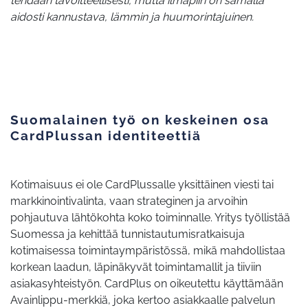
tehdään tavoitteellisesti, mutta ilmapiiri on samalla
aidosti kannustava,
lämmin ja huumorintajuinen
.
Suomalainen työ on keskeinen osa
CardPlussan identiteettiä
Kotimaisuus ei ole CardPlussalle yksittäinen viesti tai
markkinointivalinta, vaan strateginen ja arvoihin
pohjautuva lähtökohta koko toiminnalle. Yritys työllistää
Suomessa ja kehittää tunnistautumisratkaisuja
kotimaisessa toimintaympäristössä, mikä mahdollistaa
korkean laadun, läpinäkyvät toimintamallit ja tiiviin
asiakasyhteistyön. CardPlus on oikeutettu käyttämään
Avainlippu-merkkiä, joka kertoo asiakkaalle palvelun