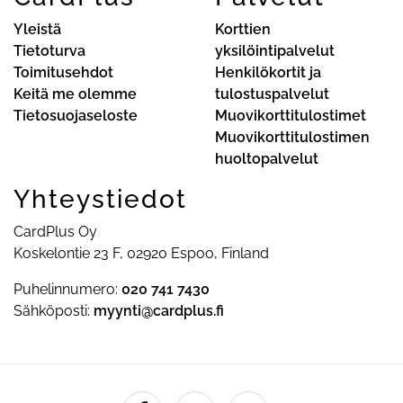
Yleistä
Korttien
Tietoturva
yksilöintipalvelut
Toimitusehdot
Henkilökortit ja
Keitä me olemme
tulostuspalvelut
Tietosuojaseloste
Muovikorttitulostimet
Muovikorttitulostimen
huoltopalvelut
Yhteystiedot
CardPlus Oy
Koskelontie 23 F, 02920 Espoo, Finland
Puhelinnumero:
020 741 7430
Sähköposti:
myynti@cardplus.fi