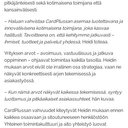
pitkäjänteisesti sekä kotimaisena toimijana että
kansainvälisesti.
–
Haluan vahvistaa CardPlussan asemaa luotettavana ja
innovatiivisena kotimaisena toimijana, joka kasvaa
hallitusti.
Tavoitteena on, että kehitymme jatkuvasti –
ihmiset, tuotteet ja palvelut yhdessä
,
Heidi toteaa.
Yrityksen arvot – avoimuus, vastuullisuus ja jatkuva
oppiminen – ohjaavat toimintaa kaikilla tasoilla. Heidin
mukaan arvot eivät ole irrallinen osa strategiaa, vaan ne
näkyvät konkreettisesti arjen tekemisessä ja
asiakastyössä.
–
Kun nämä arvot näkyvät kaikessa tekemisessä, syntyy
luottamus ja pitkäaikaiset asiakassuhteet,
hän kuvaa.
CardPlussan vahvuudet kiteytyvät Heidin mukaan ennen
kaikkea osaavaan ja sitoutuneeseen henkilöstöön.
Yhteinen toimintakulttuuri ja aito yhteistyö luovat