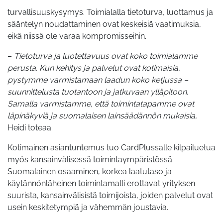
turvallisuuskysymys. Toimialalla tietoturva, luottamus ja
sääntelyn noudattaminen ovat keskeisiä
vaatimuksia
,
eikä
niissä
ole
varaa
kompromisseihin
.
–
Tietoturva ja luotettavuus ovat koko toimialamme
perusta. Kun kehitys ja palvelut ovat kotimaisia,
pystymme varmistamaan laadun koko ketjussa –
suunnittelusta tuotantoon ja jatkuvaan ylläpitoon.
Samalla varmistamme, että toimintatapamme ovat
läpinäkyviä ja suomalaisen lainsäädännön mukaisia,
Heidi toteaa.
Kotimainen asiantuntemus tuo CardPlussalle kilpailuetua
myös kansainvälisessä toimintaympäristössä.
Suomalainen osaaminen, korkea laatutaso ja
käytännönläheinen toimintamalli erottavat yrityksen
suurista, kansainvälisistä toimijoista, joiden palvelut ovat
usein keskitetympiä ja vähemmän joustavia.