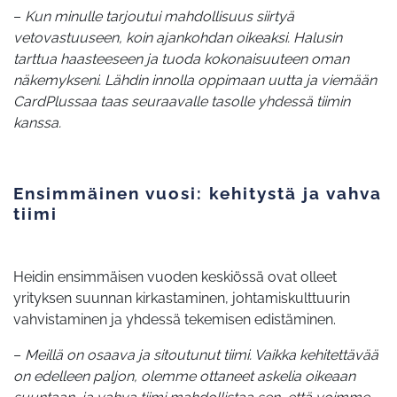
–
Kun minulle tarjoutui mahdollisuus siirtyä
vetovastuuseen, koin ajankohdan oikeaksi. Halusin
tarttua haasteeseen ja tuoda kokonaisuuteen oman
näkemykseni. Lähdin innolla oppimaan uutta ja viemään
CardPlussaa taas seuraavalle tasolle yhdessä tiimin
kanssa.
Ensimmäinen vuosi: kehitystä ja vahva
tiimi
Heidin ensimmäisen vuoden keskiössä ovat olleet
yrityksen suunnan kirkastaminen, johtamiskulttuurin
vahvistaminen ja yhdessä tekemisen edistäminen.
–
Meillä on osaava ja sitoutunut tiimi. Vaikka kehitettävää
on edelleen paljon, olemme ottaneet askelia oikeaan