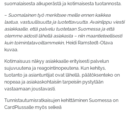
suomalaisesta alkuperästä ja kotimaisesta tuotannosta.
–
Suomalainen työ merkitsee meille ennen kaikkea
laatua, vastuullisuutta ja luotettavuutta. Avainlippu viestii
asiakkaalle, että palvelu tuotetaan Suomessa ja että
olemme aidosti lähellä asiakasta – niin maantieteellisesti
kuin toimintatavoiltammekin,
Heidi Ramstedt-Otava
kuvaa.
Kotimaisuus näkyy asiakkaalle erityisesti palvelun
sujuvuutena ja reagointinopeutena. Kun kehitys,
tuotanto ja asiantuntijat ovat lähellä, päätöksenteko on
nopeaa ja asiakaskohtaisiin tarpeisiin pystytään
vastaamaan joustavasti.
Tunnistautumisratkaisujen kehittäminen Suomessa on
CardPlussalle myös selkeä