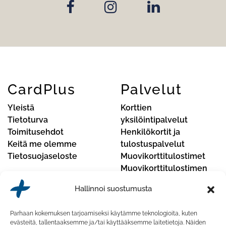
CardPlus
Palvelut
Yleistä
Korttien
Tietoturva
yksilöintipalvelut
Toimitusehdot
Henkilökortit ja
Keitä me olemme
tulostuspalvelut
Tietosuojaseloste
Muovikorttitulostimet
Muovikorttitulostimen
huoltopalvelut
Hallinnoi suostumusta
Yhteystiedot
Parhaan kokemuksen tarjoamiseksi käytämme teknologioita, kuten
CardPlus Oy
evästeitä, tallentaaksemme ja/tai käyttääksemme laitetietoja. Näiden