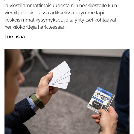
ja viestii ammattimaisuudesta niin henkilöstölle kuin
vierailijoillekin. Tässä artikkelissa käymme läpi
keskeisimmät kysymykset, joita yritykset kohtaavat
henkilökortteja harkitessaan.
Lue lisää