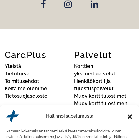
CardPlus
Palvelut
Yleistä
Korttien
Tietoturva
yksilöintipalvelut
Toimitusehdot
Henkilökortit ja
Keitä me olemme
tulostuspalvelut
Tietosuojaseloste
Muovikorttitulostimet
Muovikorttitulostimen
huoltopalvelut
Hallinnoi suostumusta
Yhteystiedot
Parhaan kokemuksen tarjoamiseksi käytämme teknologioita, kuten
CardPlus Oy
evästeitä, tallentaaksemme ja/tai käyttääksemme laitetietoja. Näiden