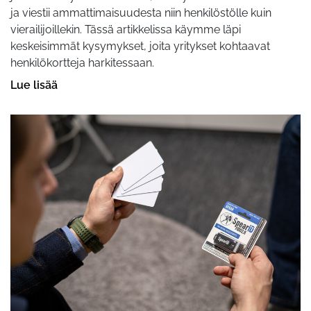
ja viestii ammattimaisuudesta niin henkilöstölle kuin
vierailijoillekin. Tässä artikkelissa käymme läpi
keskeisimmät kysymykset, joita yritykset kohtaavat
henkilökortteja harkitessaan.
Lue lisää