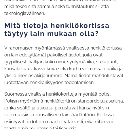
mikä tekee siitä samalla sekä tunnistautumis- että
teknologiavälineen.
Mitä tietoja henkilökortissa
täytyy lain mukaan olla?
Viranomaisen myöntämässä virallisessa henkilökortissa
on lain edellyttämät pakolliset tiedot, joita ovat
tyypillisesti haltijan koko nimi, syntymäaika, sukupuoli,
kansalaisuus, kasvokuva sekä kortin voimassaoloaika ja
yksilöllinen asiakirjanumero. Nämä tiedot mahdollistavat
luotettavan henkilöllisyyden todentamisen.
Suomessa virallisia henkilökortteja myöntää poliisi.
Poliisin myöntämä henkilökortti on standardoitu asiakirja,
jonka sisältö ja ulkoasu perustuvat kansainvälisiin
sopimuksiin ja kansalliseen lainsäädäntöön. Kortissa
esiintyvät tiedot on määritelty tarkasti, eikä niihin voi
tehdä omia muutoksia tai lisäyksiä.