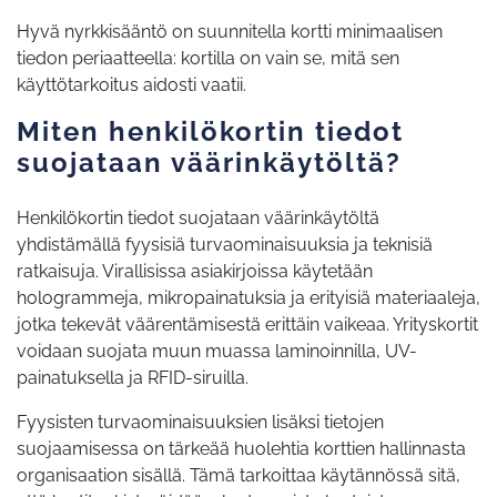
Hyvä nyrkkisääntö on suunnitella kortti minimaalisen
tiedon periaatteella: kortilla on vain se, mitä sen
käyttötarkoitus aidosti vaatii.
Miten henkilökortin tiedot
suojataan väärinkäytöltä?
Henkilökortin tiedot suojataan väärinkäytöltä
yhdistämällä fyysisiä turvaominaisuuksia ja teknisiä
ratkaisuja. Virallisissa asiakirjoissa käytetään
hologrammeja, mikropainatuksia ja erityisiä materiaaleja,
jotka tekevät väärentämisestä erittäin vaikeaa. Yrityskortit
voidaan suojata muun muassa laminoinnilla, UV-
painatuksella ja RFID-siruilla.
Fyysisten turvaominaisuuksien lisäksi tietojen
suojaamisessa on tärkeää huolehtia korttien hallinnasta
organisaation sisällä. Tämä tarkoittaa käytännössä sitä,