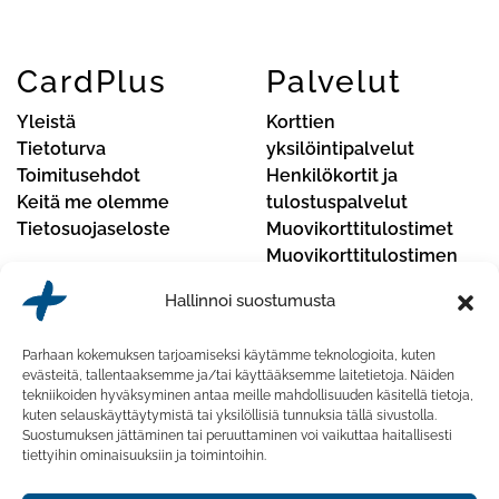
CardPlus
Palvelut
Yleistä
Korttien
Tietoturva
yksilöintipalvelut
Toimitusehdot
Henkilökortit ja
Keitä me olemme
tulostuspalvelut
Tietosuojaseloste
Muovikorttitulostimet
Muovikorttitulostimen
huoltopalvelut
Hallinnoi suostumusta
Yhteystiedot
Parhaan kokemuksen tarjoamiseksi käytämme teknologioita, kuten
CardPlus Oy
evästeitä, tallentaaksemme ja/tai käyttääksemme laitetietoja. Näiden
tekniikoiden hyväksyminen antaa meille mahdollisuuden käsitellä tietoja,
Koskelontie 23 F, 02920 Espoo, Finland
kuten selauskäyttäytymistä tai yksilöllisiä tunnuksia tällä sivustolla.
Suostumuksen jättäminen tai peruuttaminen voi vaikuttaa haitallisesti
Puhelinnumero:
020 741 7430
tiettyihin ominaisuuksiin ja toimintoihin.
Sähköposti:
myynti@cardplus.fi