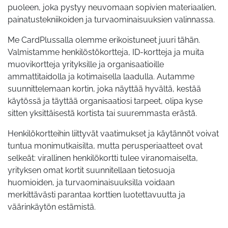
puoleen, joka pystyy neuvomaan sopivien materiaalien,
painatustekniikoiden ja turvaominaisuuksien valinnassa.
Me CardPlussalla olemme erikoistuneet juuri tähän.
Valmistamme henkilöstökortteja, ID-kortteja ja muita
muovikortteja yrityksille ja organisaatioille
ammattitaidolla ja kotimaisella laadulla. Autamme
suunnittelemaan kortin, joka näyttää hyvältä, kestää
käytössä ja täyttää organisaatiosi tarpeet, olipa kyse
sitten yksittäisestä kortista tai suuremmasta erästä.
Henkilökortteihin liittyvät vaatimukset ja käytännöt voivat
tuntua monimutkaisilta, mutta perusperiaatteet ovat
selkeät: virallinen henkilökortti tulee viranomaiselta,
yrityksen omat kortit suunnitellaan tietosuoja
huomioiden, ja turvaominaisuuksilla voidaan
merkittävästi parantaa korttien luotettavuutta ja
väärinkäytön estämistä.