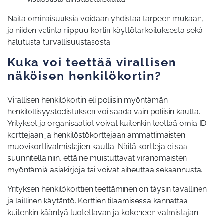
Näitä ominaisuuksia voidaan yhdistää tarpeen mukaan,
ja niiden valinta riippuu kortin käyttötarkoituksesta sekä
halutusta turvallisuustasosta.
Kuka voi teettää virallisen
näköisen henkilökortin?
Virallisen henkilökortin eli poliisin myöntämän
henkilöllisyystodistuksen voi saada vain poliisin kautta.
Yritykset ja organisaatiot voivat kuitenkin teettää omia ID-
korttejaan ja henkilöstökorttejaan ammattimaisten
muovikorttivalmistajien kautta. Näitä kortteja ei saa
suunnitella niin, että ne muistuttavat viranomaisten
myöntämiä asiakirjoja tai voivat aiheuttaa sekaannusta.
Yrityksen henkilökorttien teettäminen on täysin tavallinen
ja laillinen käytäntö. Korttien tilaamisessa kannattaa
kuitenkin kääntyä luotettavan ja kokeneen valmistajan