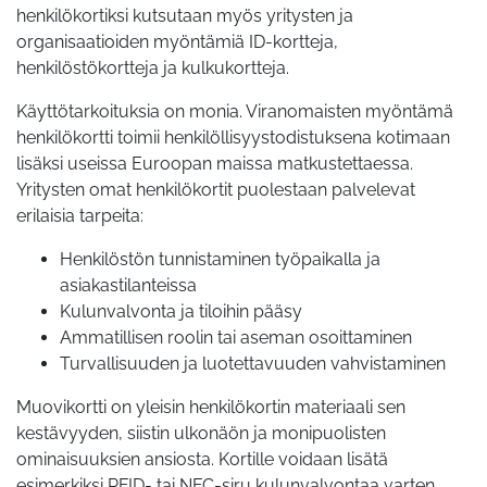
henkilökortiksi kutsutaan myös yritysten ja
organisaatioiden myöntämiä ID-kortteja,
henkilöstökortteja ja kulkukortteja.
Käyttötarkoituksia on monia. Viranomaisten myöntämä
henkilökortti toimii henkilöllisyystodistuksena kotimaan
lisäksi useissa Euroopan maissa matkustettaessa.
Yritysten omat henkilökortit puolestaan palvelevat
erilaisia tarpeita:
Henkilöstön tunnistaminen työpaikalla ja
asiakastilanteissa
Kulunvalvonta ja tiloihin pääsy
Ammatillisen roolin tai aseman osoittaminen
Turvallisuuden ja luotettavuuden vahvistaminen
Muovikortti on yleisin henkilökortin materiaali sen
kestävyyden, siistin ulkonäön ja monipuolisten
ominaisuuksien ansiosta. Kortille voidaan lisätä
esimerkiksi RFID- tai NFC-siru kulunvalvontaa varten,