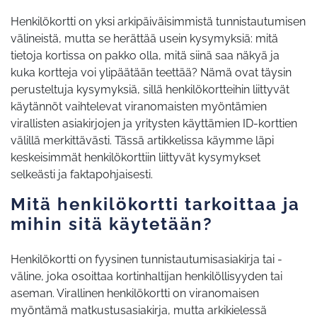
Henkilökortti on yksi arkipäiväisimmistä tunnistautumisen
välineistä, mutta se herättää usein kysymyksiä: mitä
tietoja kortissa on pakko olla, mitä siinä saa näkyä ja
kuka kortteja voi ylipäätään teettää? Nämä ovat täysin
perusteltuja kysymyksiä, sillä henkilökortteihin liittyvät
käytännöt vaihtelevat viranomaisten myöntämien
virallisten asiakirjojen ja yritysten käyttämien ID-korttien
välillä merkittävästi. Tässä artikkelissa käymme läpi
keskeisimmät henkilökorttiin liittyvät kysymykset
selkeästi ja faktapohjaisesti.
Mitä henkilökortti tarkoittaa ja
mihin sitä käytetään?
Henkilökortti on fyysinen tunnistautumisasiakirja tai -
väline, joka osoittaa kortinhaltijan henkilöllisyyden tai
aseman. Virallinen henkilökortti on viranomaisen
myöntämä matkustusasiakirja, mutta arkikielessä