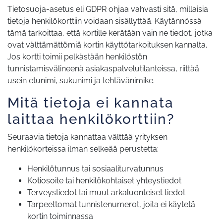
Tietosuoja-asetus eli GDPR ohjaa vahvasti sitä, millaisia
tietoja henkilökorttiin voidaan sisällyttää. Käytännössä
tämä tarkoittaa, että kortille kerätään vain ne tiedot, jotka
ovat välttämättömiä kortin käyttötarkoituksen kannalta.
Jos kortti toimii pelkästään henkilöstön
tunnistamisvälineenä asiakaspalvelutilanteissa, riittää
usein etunimi, sukunimi ja tehtävänimike.
Mitä tietoja ei kannata
laittaa henkilökorttiin?
Seuraavia tietoja kannattaa välttää yrityksen
henkilökorteissa ilman selkeää perustetta:
Henkilötunnus tai sosiaaliturvatunnus
Kotiosoite tai henkilökohtaiset yhteystiedot
Terveystiedot tai muut arkaluonteiset tiedot
Tarpeettomat tunnistenumerot, joita ei käytetä
kortin toiminnassa