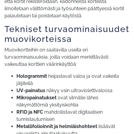
että kortit rekisteröidään, kadonneista korteista
ilmoitetaan välittömästi ja työsuhteen päättyessä kortit
palautetaan tai poistetaan käytöstä.
Tekniset turvaominaisuudet
muovikorteissa
Muovikortteihin on saatavilla useita eri
turvaominaisuuksia, joilla voidaan merkittävästi
vaikeuttaa korttien väärinkäyttöä:
Hologrammit
heijastavat valoa ja ovat vaikeita
jäljitellä
UV-painatus
näkyy vain ultraviolettivalossa
Mikropainatukset
ovat silmälle lähes
näkymättömiä yksityiskohtia
RFID ja NFC
mahdollistavat digitaalisen
tunnistautumisen
Metallifolioinnit ja helmiäishohteet
lisäävät
visuaalista ainutlaatuisuutta