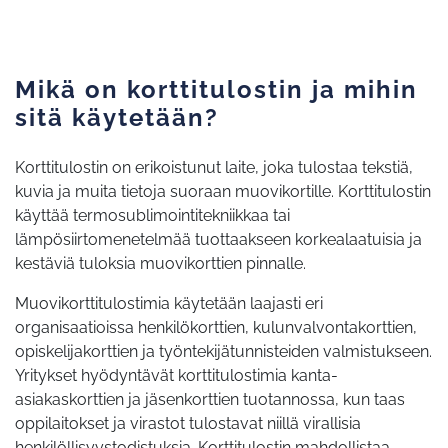
Mikä on korttitulostin ja mihin
sitä käytetään?
Korttitulostin on erikoistunut laite, joka tulostaa tekstiä,
kuvia ja muita tietoja suoraan muovikortille. Korttitulostin
käyttää termosublimointitekniikkaa tai
lämpösiirtomenetelmää tuottaakseen korkealaatuisia ja
kestäviä tuloksia muovikorttien pinnalle.
Muovikorttitulostimia käytetään laajasti eri
organisaatioissa henkilökorttien, kulunvalvontakorttien,
opiskelijakorttien ja työntekijätunnisteiden valmistukseen.
Yritykset hyödyntävät korttitulostimia kanta-
asiakaskorttien ja jäsenkorttien tuotannossa, kun taas
oppilaitokset ja virastot tulostavat niillä virallisia
henkilöllisyystodistuksia. Korttitulostin mahdollistaa