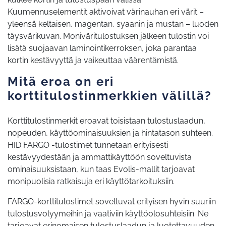
Kuumennuselementit aktivoivat värinauhan eri värit –
yleensä keltaisen, magentan, syaanin ja mustan – luoden
täysvärikuvan. Moniväritulostuksen jälkeen tulostin voi
lisätä suojaavan laminointikerroksen, joka parantaa
kortin kestävyyttä ja vaikeuttaa väärentämistä.
Mitä eroa on eri
korttitulostinmerkkien välillä?
Korttitulostinmerkit eroavat toisistaan tulostuslaadun,
nopeuden, käyttöominaisuuksien ja hintatason suhteen.
HID FARGO -tulostimet tunnetaan erityisesti
kestävyydestään ja ammattikäyttöön soveltuvista
ominaisuuksistaan, kun taas Evolis-mallit tarjoavat
monipuolisia ratkaisuja eri käyttötarkoituksiin.
FARGO-korttitulostimet soveltuvat erityisen hyvin suuriin
tulostusvolyymeihin ja vaativiin käyttöolosuhteisiin. Ne
tarjoavat erinomaisen tulostuslaadun ja luotettavuuden,