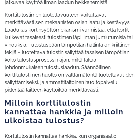
jatkuvaa käyttöä ilman laadun heikkenemistä.
Korttitulostimen luotettavuuteen vaikuttavat
merkittävästi sen mekaanisten osien laatu ja kestävyys.
Laadukas kortinsyöttömekanismi varmistaa, että kortit
kulkevat tasaisesti tulostimen läpi ilman jumiutumisia tai
vinouksia. Tulostuspään lämpötilan hallinta on kriittinen
tekijä – luotettava tulostin säilyttää tasaisen lämpötilan
koko tulostusprosessin ajan, mikä takaa
johdonmukaisen tulostuslaadun. Säännöllinen
korttitulostimen huolto on välttämätöntä luotettavuuden
säilyttämiseksi, ja ammattitaitoinen huoltopalvelu
pidentää laitteen käyttöikää merkittävästi.
Milloin korttitulostin
kannattaa hankkia ja milloin
ulkoistaa tulostus?
Korttitulostin kannattaa hankkia, kun organisaatio