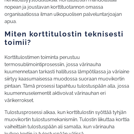
nopean ja joustavan korttituotannon omassa
organisaatiossa ilman ulkopuolisen palveluntarjoajan
apua.
Miten korttitulostin teknisesti
toimii?
Korttitulostimen toiminta perustuu
termosublimointiprosessiin, jossa värinauha
kuumennetaan tarkasti hallitussa lämpötilassa ja väriaine
siirtyy kaasumaisessa muodossa suoraan muovikortin
pintaan. Tämä prosessi tapahtuu tulostuspään alla, jossa
kuumennuselementit aktivoivat värinauhan eri
värikerrokset.
Tulostusprosessi alkaa, kun korttitulostin syöttää tyhjän
muovikortin tulostusmekanismiin. Tulostin liikuttaa korttia
vaiheittain tulostuspään ali samalla, kun värinauha
kulkee kortin ja tulostuspään välissä.