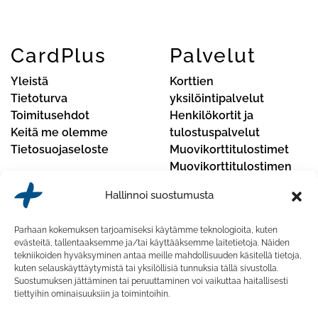
CardPlus
Palvelut
Yleistä
Korttien
Tietoturva
yksilöintipalvelut
Toimitusehdot
Henkilökortit ja
Keitä me olemme
tulostuspalvelut
Tietosuojaseloste
Muovikorttitulostimet
Muovikorttitulostimen
huoltopalvelut
Hallinnoi suostumusta
Yhteystiedot
Parhaan kokemuksen tarjoamiseksi käytämme teknologioita, kuten
CardPlus Oy
evästeitä, tallentaaksemme ja/tai käyttääksemme laitetietoja. Näiden
tekniikoiden hyväksyminen antaa meille mahdollisuuden käsitellä tietoja,
Koskelontie 23 F, 02920 Espoo, Finland
kuten selauskäyttäytymistä tai yksilöllisiä tunnuksia tällä sivustolla.
Suostumuksen jättäminen tai peruuttaminen voi vaikuttaa haitallisesti
Puhelinnumero:
020 741 7430
tiettyihin ominaisuuksiin ja toimintoihin.
Sähköposti:
myynti@cardplus.fi