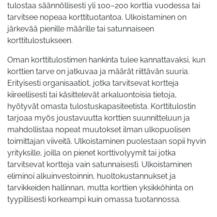
tulostaa säännöllisesti yli 100–200 korttia vuodessa tai
tarvitsee nopeaa korttituotantoa. Ulkoistaminen on
järkevää pienille määrille tai satunnaiseen
korttitulostukseen.
Oman korttitulostimen hankinta tulee kannattavaksi, kun
korttien tarve on jatkuvaa ja määrät riittävän suuria.
Erityisesti organisaatiot, jotka tarvitsevat kortteja
kiireellisesti tai käsittelevät arkaluontoisia tietoja,
hyötyvät omasta tulostuskapasiteetista. Korttitulostin
tarjoaa myös joustavuutta korttien suunnitteluun ja
mahdollistaa nopeat muutokset ilman ulkopuolisen
toimittajan viiveitä. Ulkoistaminen puolestaan sopii hyvin
yrityksille, joilla on pienet korttivolyymit tai jotka
tarvitsevat kortteja vain satunnaisesti. Ulkoistaminen
eliminoi alkuinvestoinnin, huoltokustannukset ja
tarvikkeiden hallinnan, mutta korttien yksikköhinta on
tyypillisesti korkeampi kuin omassa tuotannossa.