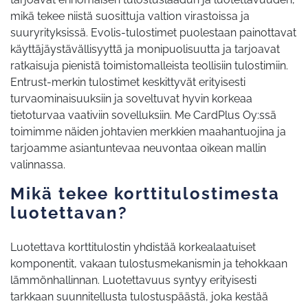
mikä tekee niistä suosittuja valtion virastoissa ja
suuryrityksissä. Evolis-tulostimet puolestaan painottavat
käyttäjäystävällisyyttä ja monipuolisuutta ja tarjoavat
ratkaisuja pienistä toimistomalleista teollisiin tulostimiin.
Entrust-merkin tulostimet keskittyvät erityisesti
turvaominaisuuksiin ja soveltuvat hyvin korkeaa
tietoturvaa vaativiin sovelluksiin. Me CardPlus Oy:ssä
toimimme näiden johtavien merkkien maahantuojina ja
tarjoamme asiantuntevaa neuvontaa oikean mallin
valinnassa.
Mikä tekee korttitulostimesta
luotettavan?
Luotettava korttitulostin yhdistää korkealaatuiset
komponentit, vakaan tulostusmekanismin ja tehokkaan
lämmönhallinnan. Luotettavuus syntyy erityisesti
tarkkaan suunnitellusta tulostuspäästä, joka kestää