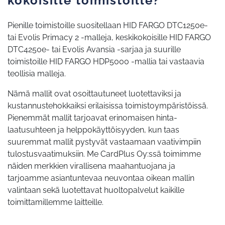
kokoisille toimistoille?
Pienille toimistoille suositellaan HID FARGO DTC1250e-
tai Evolis Primacy 2 -malleja, keskikokoisille HID FARGO
DTC4250e- tai Evolis Avansia -sarjaa ja suurille
toimistoille HID FARGO HDP5000 -mallia tai vastaavia
teollisia malleja.
Nämä mallit ovat osoittautuneet luotettaviksi ja
kustannustehokkaiksi erilaisissa toimistoympäristöissä.
Pienemmät mallit tarjoavat erinomaisen hinta-
laatusuhteen ja helppokäyttöisyyden, kun taas
suuremmat mallit pystyvät vastaamaan vaativimpiin
tulostusvaatimuksiin. Me CardPlus Oy:ssä toimimme
näiden merkkien virallisena maahantuojana ja
tarjoamme asiantuntevaa neuvontaa oikean mallin
valintaan sekä luotettavat huoltopalvelut kaikille
toimittamillemme laitteille.