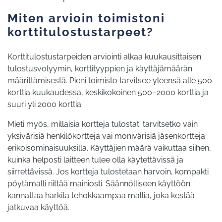
Miten arvioin toimistoni
korttitulostustarpeet?
Korttitulostustarpeiden arviointi alkaa kuukausittaisen
tulostusvolyymin, korttityyppien ja käyttäjämäärän
määrittämisestä. Pieni toimisto tarvitsee yleensä alle 500
korttia kuukaudessa, keskikokoinen 500–2000 korttia ja
suuri yli 2000 korttia.
Mieti myös, millaisia kortteja tulostat: tarvitsetko vain
yksivärisiä henkilökortteja vai monivärisiä jäsenkortteja
erikoisominaisuuksilla. Käyttäjien määrä vaikuttaa siihen,
kuinka helposti laitteen tulee olla käytettävissä ja
siirrettävissä. Jos kortteja tulostetaan harvoin, kompakti
pöytämalli riittää mainiosti. Säännölliseen käyttöön
kannattaa harkita tehokkaampaa mallia, joka kestää
jatkuvaa käyttöä.