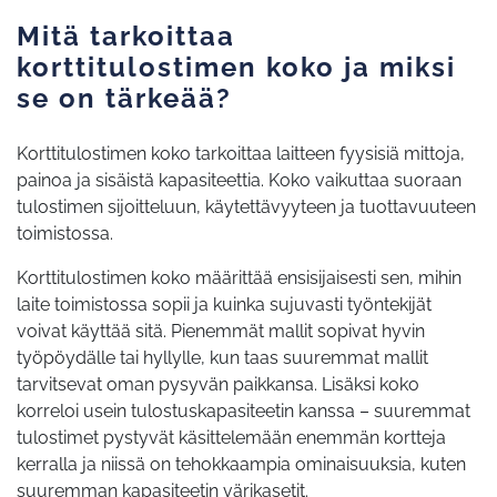
Mitä tarkoittaa
korttitulostimen koko ja miksi
se on tärkeää?
Korttitulostimen koko tarkoittaa laitteen fyysisiä mittoja,
painoa ja sisäistä kapasiteettia. Koko vaikuttaa suoraan
tulostimen sijoitteluun, käytettävyyteen ja tuottavuuteen
toimistossa.
Korttitulostimen koko määrittää ensisijaisesti sen, mihin
laite toimistossa sopii ja kuinka sujuvasti työntekijät
voivat käyttää sitä. Pienemmät mallit sopivat hyvin
työpöydälle tai hyllylle, kun taas suuremmat mallit
tarvitsevat oman pysyvän paikkansa. Lisäksi koko
korreloi usein tulostuskapasiteetin kanssa – suuremmat
tulostimet pystyvät käsittelemään enemmän kortteja
kerralla ja niissä on tehokkaampia ominaisuuksia, kuten
suuremman kapasiteetin värikasetit.