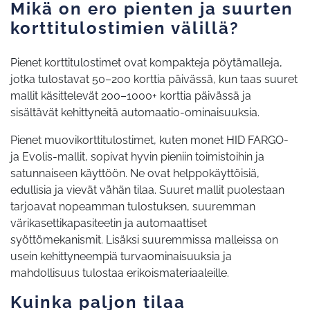
Mikä on ero pienten ja suurten
korttitulostimien välillä?
Pienet korttitulostimet ovat kompakteja pöytämalleja,
jotka tulostavat 50–200 korttia päivässä, kun taas suuret
mallit käsittelevät 200–1000+ korttia päivässä ja
sisältävät kehittyneitä automaatio-ominaisuuksia.
Pienet muovikorttitulostimet, kuten monet HID FARGO-
ja Evolis-mallit, sopivat hyvin pieniin toimistoihin ja
satunnaiseen käyttöön. Ne ovat helppokäyttöisiä,
edullisia ja vievät vähän tilaa. Suuret mallit puolestaan
tarjoavat nopeamman tulostuksen, suuremman
värikasettikapasiteetin ja automaattiset
syöttömekanismit. Lisäksi suuremmissa malleissa on
usein kehittyneempiä turvaominaisuuksia ja
mahdollisuus tulostaa erikoismateriaaleille.
Kuinka paljon tilaa