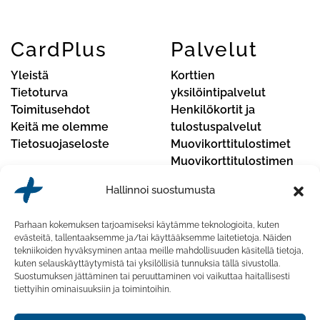
CardPlus
Palvelut
Yleistä
Korttien
Tietoturva
yksilöintipalvelut
Toimitusehdot
Henkilökortit ja
Keitä me olemme
tulostuspalvelut
Tietosuojaseloste
Muovikorttitulostimet
Muovikorttitulostimen
huoltopalvelut
Hallinnoi suostumusta
Yhteystiedot
Parhaan kokemuksen tarjoamiseksi käytämme teknologioita, kuten
CardPlus Oy
evästeitä, tallentaaksemme ja/tai käyttääksemme laitetietoja. Näiden
tekniikoiden hyväksyminen antaa meille mahdollisuuden käsitellä tietoja,
Koskelontie 23 F, 02920 Espoo, Finland
kuten selauskäyttäytymistä tai yksilöllisiä tunnuksia tällä sivustolla.
Suostumuksen jättäminen tai peruuttaminen voi vaikuttaa haitallisesti
Puhelinnumero:
020 741 7430
tiettyihin ominaisuuksiin ja toimintoihin.
Sähköposti:
myynti@cardplus.fi